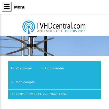
Menu
Voir panier
Commander
Mon compte
TOUS NOS PRODUITS
»
CONNEXION