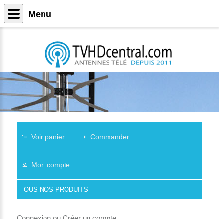
Menu
Voir panier
Commander
Mon compte
TOUS NOS PRODUITS
Connexion
ou
Créer un compte
.