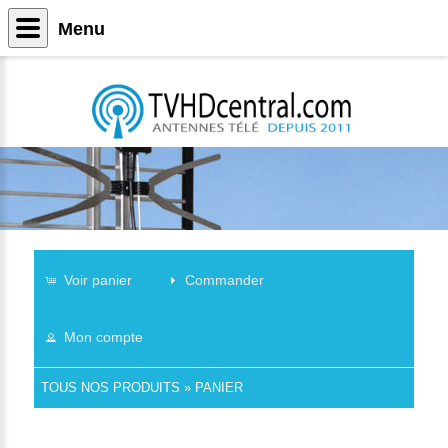
Menu
Voir panier
Commander
Mon compte
TOUS NOS PRODUITS
»
PANIER