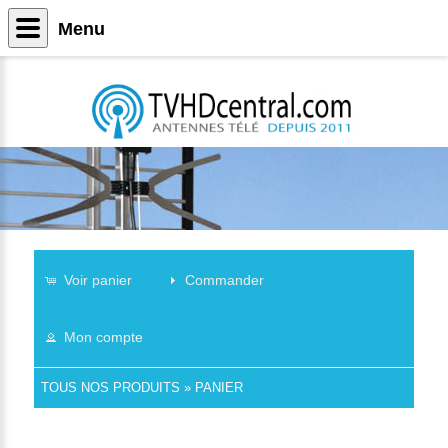
Menu
Voir panier
Commander
Mon compte
TOUS NOS PRODUITS
»
PANIER