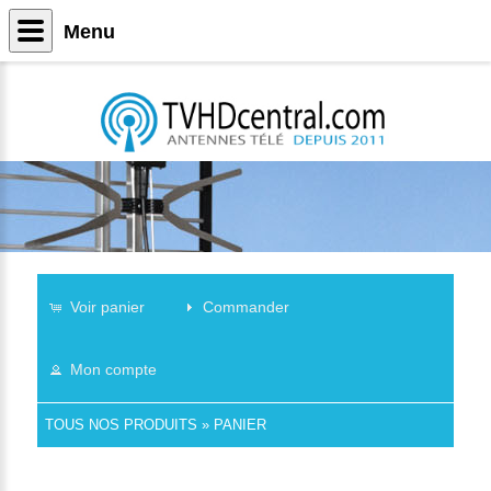
Menu
Voir panier
Commander
Mon compte
TOUS NOS PRODUITS
»
PANIER