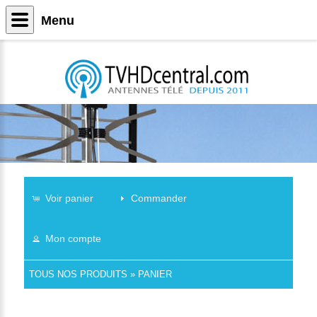
Menu
Voir panier
Commander
Mon compte
TOUS NOS PRODUITS
»
PANIER