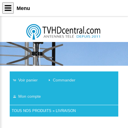
Menu
Voir panier
Commander
Mon compte
TOUS NOS PRODUITS
»
LIVRAISON