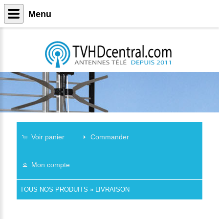
Menu
Voir panier
Commander
Mon compte
TOUS NOS PRODUITS
»
LIVRAISON