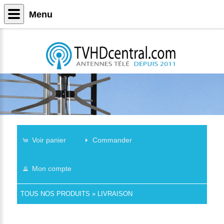
Menu
Voir panier
Commander
Mon compte
TOUS NOS PRODUITS
»
LIVRAISON