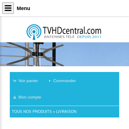
Menu
Voir panier
Commander
Mon compte
TOUS NOS PRODUITS
»
LIVRAISON