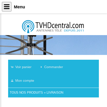
Menu
Voir panier
Commander
Mon compte
TOUS NOS PRODUITS
»
LIVRAISON