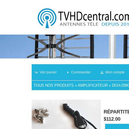
Voir panier
Commander
Mon compte
TOUS NOS PRODUITS
»
AMPLIFICATEUR
»
DGH-208
RÉPARTIT
$112.00