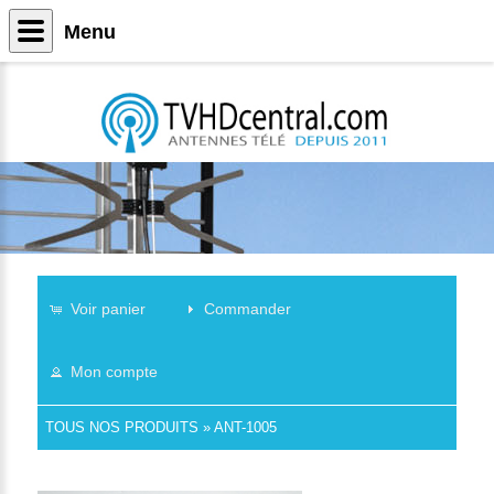
Menu
Voir panier
Commander
Mon compte
TOUS NOS PRODUITS
»
ANT-1005