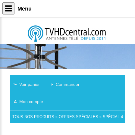
Menu
Voir panier
Commander
Mon compte
TOUS NOS PRODUITS
»
OFFRES SPÉCIALES
»
SPÉCIAL-4