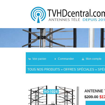
Voir panier
Commander
Mon compte
TOUS NOS PRODUITS
»
OFFRES SPÉCIALES
»
SPÉC
ANTENNE T
$209.00
$1