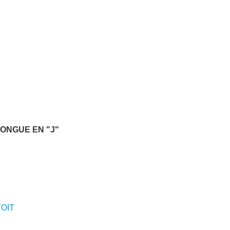
LONGUE EN "J"
OIT