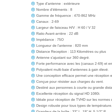
Type d'antenne : extérieure
Nombre d'éléments : 8
Gamme de fréquence : 470-862 MHz
Canaux : 2-69
Largeur de faisceau H/V : H 60 / V 32
Ratio Avant-arrière : 22 dB
Impédance : 75O
Longueur de l'antenne : 820 mm
Distance Reception : 113 Kilomètres ou plus
Antenne s'ajustant sur 360 degré.
Forte performance avec les (canaux 2-69) et en
Polyvalent multi-baie d'antennes à gain élevé.
Une conception efficace permet une réception e
Conçue pour résister aux charges du vent.
Destiné aux personnes à courte ou grande dist
Excellente réception du signal HD 1080i.
Idéale pour réception de TVHD sur les normes d
Design robuste pour tous types de température
Grandeur de la boîte : 33" L. 19" H. 5 1/2" P.