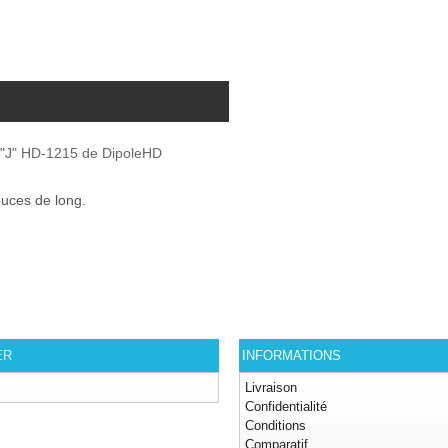
en "J" HD-1215 de DipoleHD
ouces de long.
ER
INFORMATIONS
Livraison
Confidentialité
Conditions
Comparatif