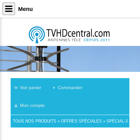
Menu
Voir panier
Commander
Mon compte
TOUS NOS PRODUITS
»
OFFRES SPÉCIALES
»
SPÉCIAL-3