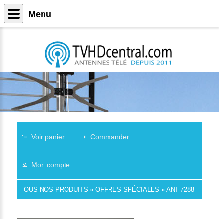
Menu
Voir panier
Commander
Mon compte
TOUS NOS PRODUITS
»
OFFRES SPÉCIALES
»
ANT-7288