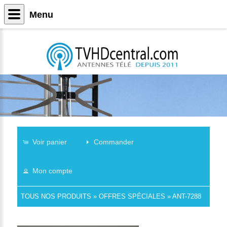
Menu
Voir panier
Commander
Mon compte
TOUS NOS PRODUITS
»
OFFRES SPÉCIALES
»
ANT-7288