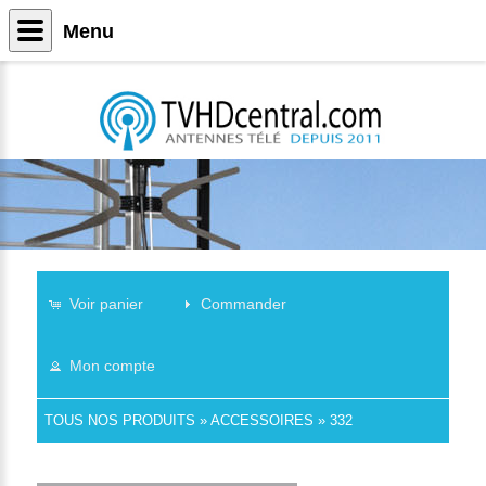
Menu
Voir panier
Commander
Mon compte
TOUS NOS PRODUITS
»
ACCESSOIRES
»
332