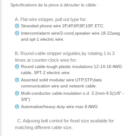
Spécifications de la pince à dénuder le câble :
A. Flat wire stripper, pull out type for:
Stranded phone wire 2P,4P,6P,8P,10P, ETC.
Intercom/alarm wire/2-cond,speaker wire 18-22awg
and spt-1 electric wire.
B. Round-cable stripper w/guides,by rotating 1 to 3
times at counter-clock wise for:
Round cable-tough plastic insulations 12-14-16 AWG
cable, SPT-2 electric wire.
Assorted solid modular wire:UTP,STP,data
communication wire and network cable.
Multi-conductor cable:insulation o.d. 3.2mm-9.5(1/8" -
3/8")
Automative/heavy-duty wire max 8 AWG
C. Adjusing bolt control for fixed size available for
matching different cable size.