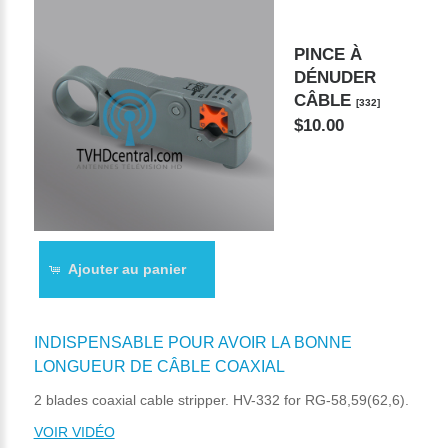
PINCE À
DÉNUDER
CÂBLE
[332]
$10.00
Ajouter au panier
INDISPENSABLE POUR AVOIR LA BONNE
LONGUEUR DE CÂBLE COAXIAL
2 blades coaxial cable stripper. HV-332 for RG-58,59(62,6).
VOIR VIDÉO