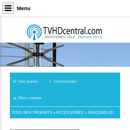
Menu
Voir panier
Commander
Mon compte
TOUS NOS PRODUITS
»
ACCESSOIRES
»
RG6211000-10