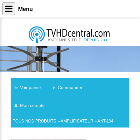
Menu
Voir panier
Commander
Mon compte
TOUS NOS PRODUITS
»
AMPLIFICATEUR
»
ANT-104