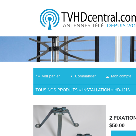
Voir panier
Commander
Mon compte
TOUS NOS PRODUITS
»
INSTALLATION
»
HD-1216
2 FIXATI
$50.00