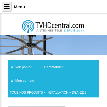
Menu
Voir panier
Commander
Mon compte
TOUS NOS PRODUITS
»
INSTALLATION
»
DGA-6238