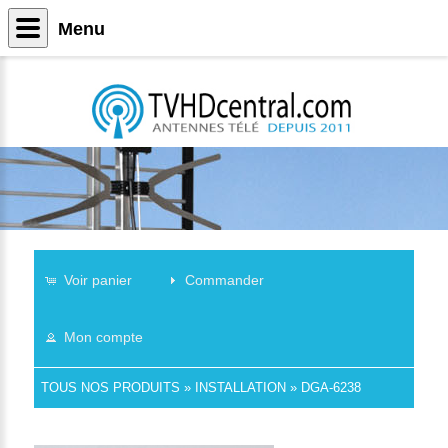
Menu
Voir panier
Commander
Mon compte
TOUS NOS PRODUITS
»
INSTALLATION
»
DGA-6238