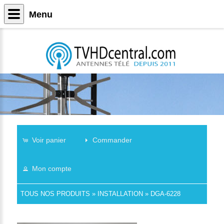
Menu
Voir panier
Commander
Mon compte
TOUS NOS PRODUITS
»
INSTALLATION
»
DGA-6228