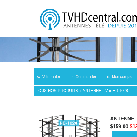
Voir panier
Commander
Mon compte
TOUS NOS PRODUITS
»
ANTENNE TV
»
HD-1028
ANTENNE 
$159.00
$1