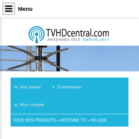
Menu
Voir panier
Commander
Mon compte
TOUS NOS PRODUITS
»
ANTENNE TV
»
HD-1028