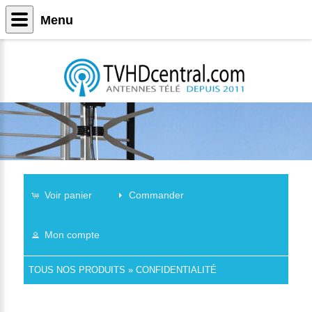
Menu
Voir panier
Commander
Mon compte
TOUS NOS PRODUITS
»
CONFIDENTIALITÉ