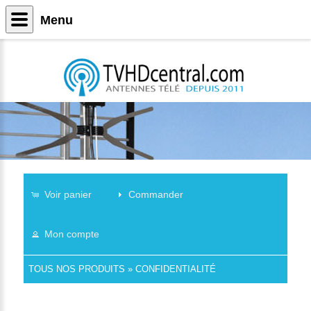
Menu
Voir panier
Commander
Mon compte
TOUS NOS PRODUITS
»
CONFIDENTIALITÉ