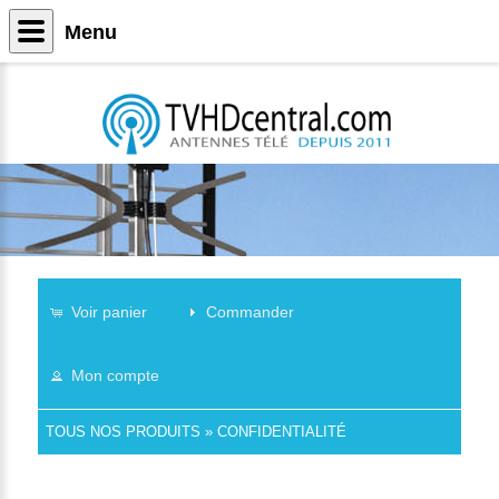
Menu
Voir panier
Commander
Mon compte
TOUS NOS PRODUITS
»
CONFIDENTIALITÉ