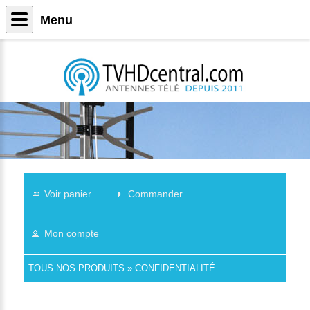
Menu
Voir panier
Commander
Mon compte
TOUS NOS PRODUITS
»
CONFIDENTIALITÉ