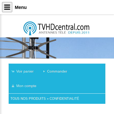
Menu
Voir panier
Commander
Mon compte
TOUS NOS PRODUITS
»
CONFIDENTIALITÉ