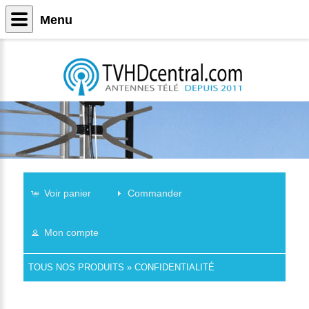
Menu
Voir panier
Commander
Mon compte
TOUS NOS PRODUITS
»
CONFIDENTIALITÉ