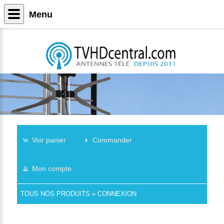
Menu
Voir panier
Commander
Mon compte
TOUS NOS PRODUITS
»
CONNEXION