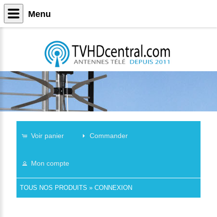
Menu
Voir panier
Commander
Mon compte
TOUS NOS PRODUITS
»
CONNEXION