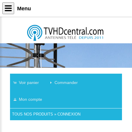
Menu
Voir panier
Commander
Mon compte
TOUS NOS PRODUITS
»
CONNEXION