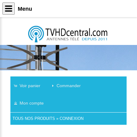
Menu
Voir panier
Commander
Mon compte
TOUS NOS PRODUITS
»
CONNEXION