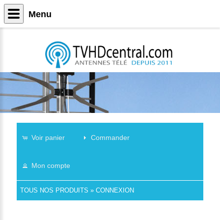
Menu
Voir panier
Commander
Mon compte
TOUS NOS PRODUITS
»
CONNEXION