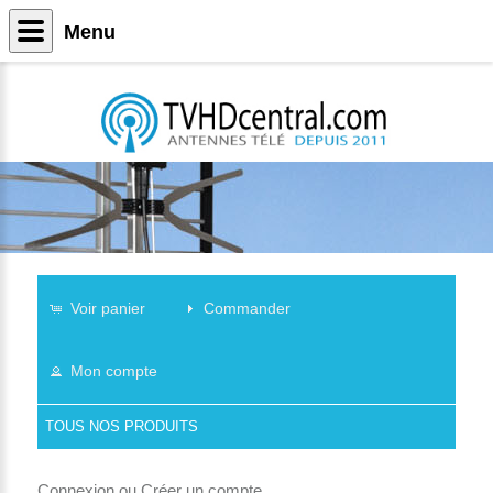
Menu
Voir panier
Commander
Mon compte
TOUS NOS PRODUITS
Connexion
ou
Créer un compte
.