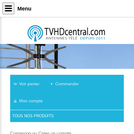
Menu
Voir panier
Commander
Mon compte
TOUS NOS PRODUITS
Connexion
ou
Créer un compte
.