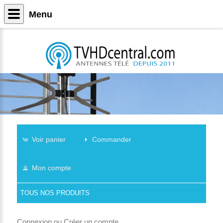
Menu
Voir panier
Commander
Mon compte
TOUS NOS PRODUITS
Connexion
ou
Créer un compte
.