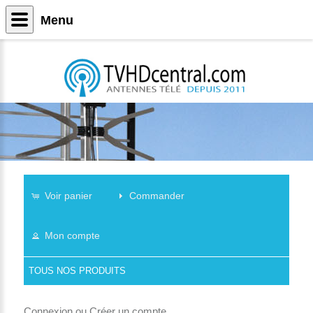
Menu
Voir panier
Commander
Mon compte
TOUS NOS PRODUITS
Connexion
ou
Créer un compte
.