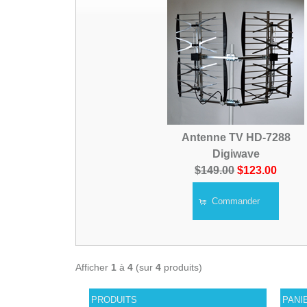
Antenne TV HD-7288
Digiwave
$149.00
$123.00
Commander
Afficher
1
à
4
(sur
4
produits)
PRODUITS
PANI