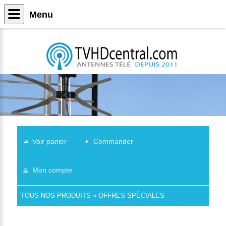
Menu
Voir panier
Commander
Mon compte
TOUS NOS PRODUITS
»
OFFRES SPÉCIALES