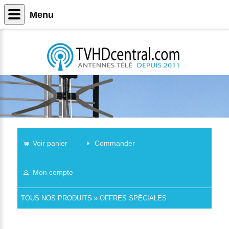
Menu
Voir panier
Commander
Mon compte
TOUS NOS PRODUITS
»
OFFRES SPÉCIALES