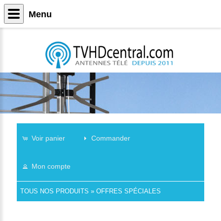
Menu
Voir panier
Commander
Mon compte
TOUS NOS PRODUITS
»
OFFRES SPÉCIALES