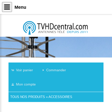
Menu
Voir panier
Commander
Mon compte
TOUS NOS PRODUITS
»
ACCESSOIRES