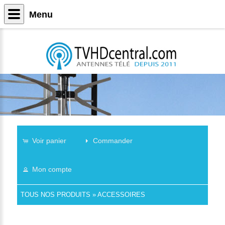
Menu
Voir panier
Commander
Mon compte
TOUS NOS PRODUITS
»
ACCESSOIRES