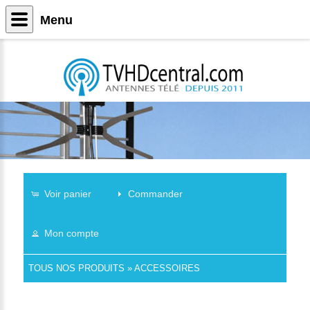
Menu
Voir panier
Commander
Mon compte
TOUS NOS PRODUITS
»
ACCESSOIRES