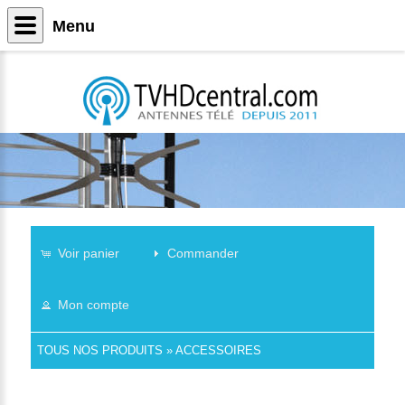
Menu
Voir panier
Commander
Mon compte
TOUS NOS PRODUITS
»
ACCESSOIRES